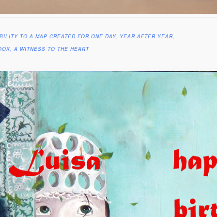
IBILITY TO A MAP CREATED FOR ONE DAY, YEAR AFTER YEAR,
OK, A WITNESS TO THE HEART