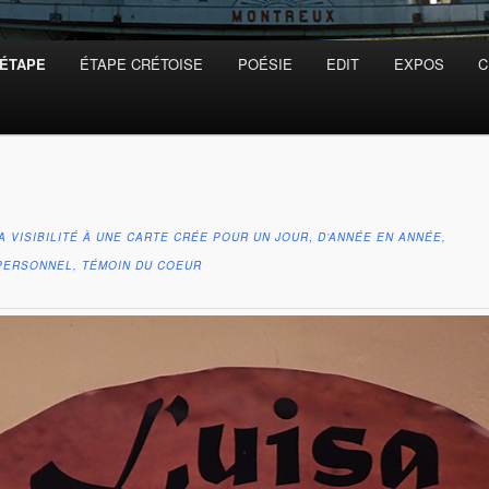
’ÉTAPE
ÉTAPE CRÉTOISE
POÉSIE
EDIT
EXPOS
C
A VISIBILITÉ À UNE CARTE CRÉE POUR UN JOUR
,
D’ANNÉE EN ANNÉE,
PERSONNEL, TÉMOIN DU COEUR