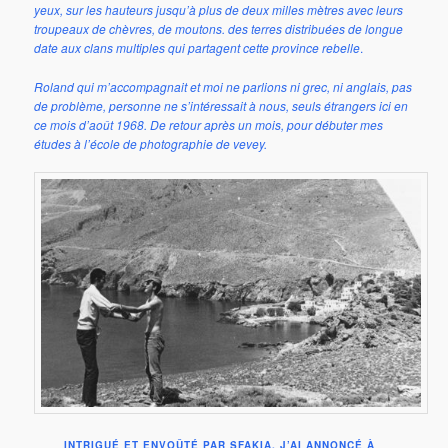
yeux, sur les hauteurs jusqu’à plus de deux milles mètres avec leurs
troupeaux de chèvres, de moutons. des terres distribuées de longue
date aux clans multiples qui partagent cette province rebelle
.
Roland qui m’accompagnait et moi ne parlions ni grec, ni anglais, pas
de problème, personne ne s’intéressait à nous, seuls étrangers ici en
ce mois d’août 1968. De retour après un mois, pour débuter mes
études à l’école de photographie de vevey.
INTRIGUÉ ET ENVOÛTÉ PAR SFAKIA, J’AI ANNONCÉ À