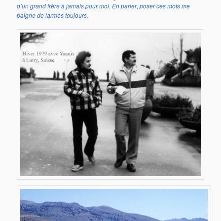
d’un grand frère à jamais pour moi.
En parler
,
poser ces mots me
baigne de larmes toujours.