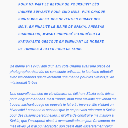
POUR MA PART LE RETOUR SE POURSUIVIT DÈS
L’ANNÉE SUIVANTE POUR CINQ MOIS, PUIS CHAQUE
PRINTEMPS AU FIL DES SEVENTIES DURANT DES
MOIS. EN FINALITÉ LE MAIRE DE SFAKIA, ANDREAS
BRAOUDAKIS, M’AVAIT PROPOSÉ D’ACQUÉRIR LA
NATIONALITÉ GRECQUE EN DIMINUANT LE NOMBRE
DE TIMBRES À PAYER POUR CE FAIRE.
D
e même en 1978 l’ami d’un ami côté Chania avait une place de
photographe réservée en son studio artisanal
,
le tourisme débutait
avec les charters qui déversaient une manne pour les Crétois
,
la vie
m’attendait là-bas
.
Une nouvelle tranche de vie démarra en fait hors Sfakia cette fois et
pour vingt cinq années. c’est Yannis, mon frère sfakiote qui venait me
trouver sachant que je ne pouvais le faire à l’inverse
.
Me visitant un
hiver côté Lausanne et sachant que je ne pouvais retourner à Sfakia
pour des raisons personnelles,
il m’offra de construire ma maison à
Sfakia, que j’occuperai disait-il avec certitude un jour.
Ce cadeau de
mes rêves, je n’ai pu l’accepter, son geste était viscéralement celui