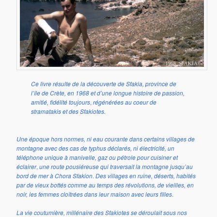
Ce livre résulte de la découverte de Sfakia, province de
l’île de Crète, en 1968 et d’une longue histoire de passion,
amitié, fidélité toujours
,
régénérées au coeur de
stramatakis et des Sfakiotes.
Une époque hors normes, ni eau courante dans certains villages de
montagne avec des cas de typhus déclarés, ni électricité, un
téléphone unique à manivelle, gaz ou pétrole pour cuisiner et
éclairer
,
une route pousiéreuse qui traversait la montagne jusqu’au
bord de mer à Chora Sfakion
.
Des villages en ruine, déserts, habités
par de vieux bottés comme au temps des révolutions, de vieilles, en
noir, les femmes cloîtrées dans leur maison avec leurs filles
.
La vie coutumière, millénaire des Sfakiotes se déroulait sous nos