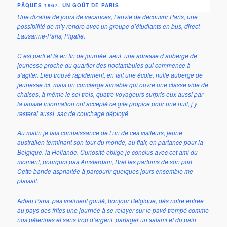
PÂQUES 1967, UN GOÛT DE PARIS
Une dizaine de jours de vacances, l’envie de découvrir Paris, une
possibilité de m’y rendre avec un groupe d’étudiants en bus, direct
Lausanne-Paris, Pigalle.
C’est parti et là en fin de journée, seul, une adresse d’auberge de
jeunesse proche du quartier des noctambules qui commence à
s’agiter. Lieu trouvé rapidement, en fait une école, nulle auberge de
jeunesse ici, mais un concierge aimable qui ouvre une classe vide de
chaises, à même le sol trois, quatre voyageurs surpris eux aussi par
la fausse information ont accepté ce gîte propice pour une nuit, j’y
resterai aussi, sac de couchage déployé.
Au matin je fais connaissance de l’un de ces visiteurs, jeune
australien terminant son tour du monde, au flair, en partance pour la
Belgique. la Hollande. Curiosité oblige je conclus avec cet ami du
moment, pourquoi pas Amsterdam, Brel les parfums de son port.
Cette bande asphaltée à parcourir quelques jours ensemble me
plaisait.
A
dieu Paris, pas vraiment goûté, bonjour Belgique, dès notre entrée
au pays des frites une journée à se relayer sur le pavé trempé comme
nos pélerines et sans trop d’argent, partager un salami et du pain