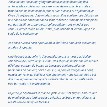
J’accumulais les cartes géographiques collectées auprès des
ambassades, collées non pas aux murs de ma chambre, mais au
plafond afin de m’en imbiber jour et nuit. à celles-ci s’ajoutaient les
livres de voyageurs, d’aventuriers, leurs films conférences diffusés en
hiver dans nos salles bondées, films réalisés et commentés sur place
par des disait-on explorateurs qui arpentaient ces mondes peu
connus, armés d’une Bolex 16mm, puis vendaient leur bouquin à la
sortie de la conférence.
Je pense aussi à cette époque où la télévision balbutiait, s’inventait,
années cinquante.
Une époque à laquelle je découvrais, durant la messe à l’église
catholique de Sierre où je suis né, des récits de missionnaires rentrés
d’Afrique, passant de bancs en bancs les photographies de
personnes de couleur, noirs bien sûr, un peu les images des bons
noirs à convertir, tel était leur rôle également, nous les montrer. c’est
dire que le premier noir que je croisais déambulant en cette petite
ville du Valais m’a impressionné.
Si jeune je découvrais le monde, juste curieux et surpris. Quel retour
de manivelle plus tard ce passé colonial, ce fossé entre religions et
réalités en de multiples facettes.