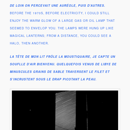
DE LOIN ON PERCEVAIT UNE AURÉOLE, PUIS D’AUTRES.
BEFORE THE 1970S, BEFORE ELECTRICITY, I COULD STILL
ENJOY THE WARM GLOW OF A LARGE GAS OR OIL LAMP THAT
SEEMED TO ENVELOP YOU. THE LAMPS WERE HUNG UP LIKE
MAGICAL LANTERNS; FROM A DISTANCE, YOU COULD SEE A
HALO, THEN ANOTHER.
LA TÊTE DE MON LIT FRÔLE LA MOUSTIQUAIRE, JE CAPTE UN
SOUFLLE D’AIR BIENVENU. QUELQUEFOIS VENUS DE LIBYE DE
MINUSCULES GRAINS DE SABLE TRAVERSENT LE FILET ET
S’INCRUSTENT SOUS LE DRAP PICOTANT LA PEAU.