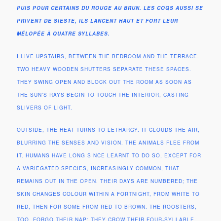
PUIS POUR CERTAINS DU ROUGE AU BRUN. LES COQS AUSSI SE
PRIVENT DE SIESTE, ILS LANCENT HAUT ET FORT LEUR
MÉLOPÉE À QUATRE SYLLABES.
I LIVE UPSTAIRS, BETWEEN THE BEDROOM AND THE TERRACE.
TWO HEAVY WOODEN SHUTTERS SEPARATE THESE SPACES.
THEY SWING OPEN AND BLOCK OUT THE ROOM AS SOON AS
THE SUN’S RAYS BEGIN TO TOUCH THE INTERIOR, CASTING
SLIVERS OF LIGHT.
OUTSIDE, THE HEAT TURNS TO LETHARGY. IT CLOUDS THE AIR,
BLURRING THE SENSES AND VISION. THE ANIMALS FLEE FROM
IT. HUMANS HAVE LONG SINCE LEARNT TO DO SO, EXCEPT FOR
A VARIEGATED SPECIES, INCREASINGLY COMMON, THAT
REMAINS OUT IN THE OPEN. THEIR DAYS ARE NUMBERED; THE
SKIN CHANGES COLOUR WITHIN A FORTNIGHT, FROM WHITE TO
RED, THEN FOR SOME FROM RED TO BROWN. THE ROOSTERS,
TOO, FORGO THEIR NAP; THEY CROW THEIR FOUR-SYLLABLE