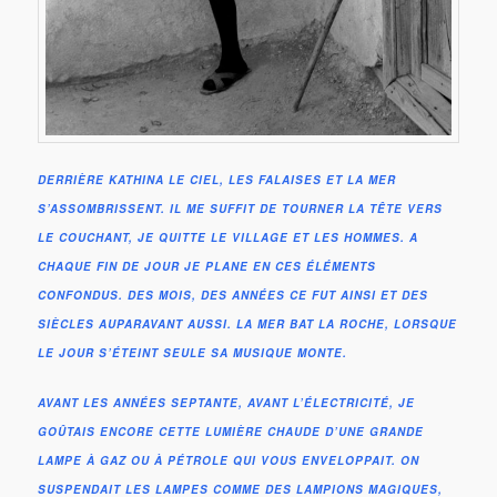
DERRIÈRE KATHINA LE CIEL, LES FALAISES ET LA MER
S’ASSOMBRISSENT. IL ME SUFFIT DE TOURNER LA TÊTE VERS
LE COUCHANT, JE QUITTE LE VILLAGE ET LES HOMMES. A
CHAQUE FIN DE JOUR JE PLANE EN CES ÉLÉMENTS
CONFONDUS. DES MOIS, DES ANNÉES CE FUT AINSI ET DES
SIÈCLES AUPARAVANT AUSSI. LA MER BAT LA ROCHE, LORSQUE
LE JOUR S’ÉTEINT SEULE SA MUSIQUE MONTE.
AVANT LES ANNÉES SEPTANTE, AVANT L’ÉLECTRICITÉ, JE
GOÛTAIS ENCORE CETTE LUMIÈRE CHAUDE D’UNE GRANDE
LAMPE À GAZ OU À PÉTROLE QUI VOUS ENVELOPPAIT. ON
SUSPENDAIT LES LAMPES COMME DES LAMPIONS MAGIQUES,