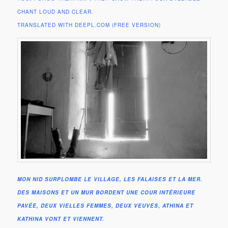
CHANT LOUD AND CLEAR.
TRANSLATED WITH DEEPL.COM (FREE VERSION)
MON NID SURPLOMBE LE VILLAGE, LES FALAISES ET LA MER.
DES MAISONS ET UN MUR BORDENT UNE COUR INTÉRIEURE
PAVÉE, DEUX VIELLES FEMMES, DEUX VEUVES, ATHINA ET
KATHINA VONT ET VIENNENT.