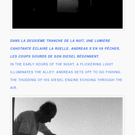
DANS LA DEUXIÈME TRANCHE DE LA NUIT, UNE LUMIÈRE
CAHOTANTE ÉCLAIRE LA RUELLE, ANDREAS S’EN VA PÊCHER,
LES COUPS SOURDS DE SON DIESEL RÉSONNENT.
IN THE EARLY HOURS OF THE NIGHT, A FLICKERING LIGHT
ILLUMINATES THE ALLEY; ANDREAS SETS OFF TO GO FISHING,
THE THUDDING OF HIS DIESEL ENGINE ECHOING THROUGH THE
AIR.