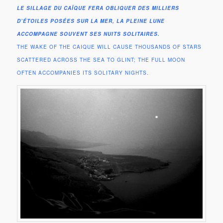
LE SILLAGE DU CAÏQUE FERA OBLIQUER DES MILLIERS
D’ÉTOILES POSÉES SUR LA MER, LA PLEINE LUNE
ACCOMPAGNE SOUVENT SES NUITS SOLITAIRES.
THE WAKE OF THE CAIQUE WILL CAUSE THOUSANDS OF STARS
SCATTERED ACROSS THE SEA TO GLINT; THE FULL MOON
OFTEN ACCOMPANIES ITS SOLITARY NIGHTS.