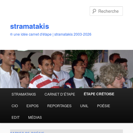
Aller
au
Rech
contenu
principal
stramatakis
® une idée carnet d'étape | stramatakis 2003-2026
Menu
ÉTAPE CRÉTOISE
STRAMATAKIS
CARNET D’ÉTAPE
principal
CIO
EXPOS
REPORTAGES
UNIL
POÉSIE
EDIT
MÉDIAS