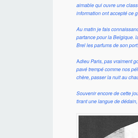
aimable qui ouvre une classe
information ont accepté ce g
Au matin je fais connaissanc
partance pour la Belgique. 
Brel les parfums de son por
A
dieu Paris, pas vraiment go
pavé trempé comme nos péler
chère, passer la nuit au cha
Souvenir encore de cette jour
tirant une langue de dédain, 