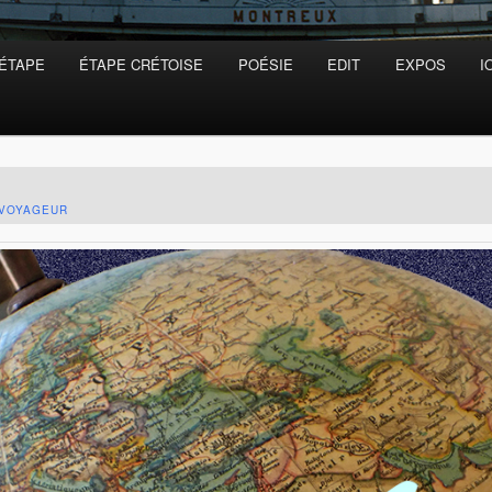
’ÉTAPE
ÉTAPE CRÉTOISE
POÉSIE
EDIT
EXPOS
I
 VOYAGEUR