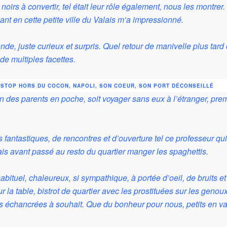
irs à convertir, tel était leur rôle également, nous les montrer. 
ant en cette petite ville du Valais m’a impressionné.
nde, juste curieux et surpris. Quel retour de manivelle plus tard
 de multiples facettes.
 STOP HORS DU COCON, NAPOLI, SON COEUR, SON PORT DÉCONSEILLÉ
n des parents en poche, soit voyager sans eux à l’étranger, pre
 fantastiques, de rencontres et d’ouverture tel ce professeur q
is avant passé au resto du quartier manger les spaghettis.
habituel, chaleureux, si sympathique, à portée d’oeil, de bruits 
r la table, bistrot de quartier avec les prostituées sur les geno
s échancrées à souhait. Que du bonheur pour nous, petits en vad