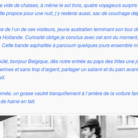
 vide de chaises, à même le sol trois, quatre voyageurs surpris
îte propice pour une nuit, j’y resterai aussi, sac de couchage dé
e de l’un de ces visiteurs, jeune australien terminant son tour d
la Hollande. Curiosité oblige je conclus avec cet ami du momen
t. Cette bande asphaltée à parcourir quelques jours ensemble me
ûté, bonjour Belgique, dès notre entrée au pays des frites une j
ines et sans trop d’argent, partager un salami et du pain avan
ud.
née, un gosse vautré tranquillement à l’arrière de la voiture fam
de haine en fait.