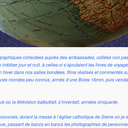
ographiques collectées auprès des ambassades, collées non p
imbiber jour et nuit. à celles-ci s’ajoutaient les livres de voyage
n hiver dans nos salles bondées, films réalisés et commentés su
t ces mondes peu connus, armés d’une Bolex 16mm, puis vendaie
e où la télévision balbutiait, s’inventait, années cinquante.
ouvrais, durant la messe à l’église catholique de Sierre où je s
ique, passant de bancs en bancs les photographies de personnes 