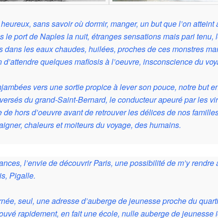
 heureux, sans savoir où dormir, manger, un but que l’on attein
s le port de Naples la nuit, étranges sensations mais pari tenu, 
etits dans les eaux chaudes, huilées, proches de ces monstres ma
d’attendre quelques mafiosis à l’oeuvre, insconscience du voy
ambées vers une sortie propice à lever son pouce, notre but enc
aversés du grand-Saint-Bernard, le conducteur apeuré par les vi
e hors d’oeuvre avant de retrouver les délices de nos familles.
baigner, chaleurs et moiteurs du voyage, des humains.
S
nces, l’envie de découvrir Paris, une possibilité de m’y rendre
s, Pigalle.
journée, seul, une adresse d’auberge de jeunesse proche du quar
ouvé rapidement, en fait une école, nulle auberge de jeunesse i