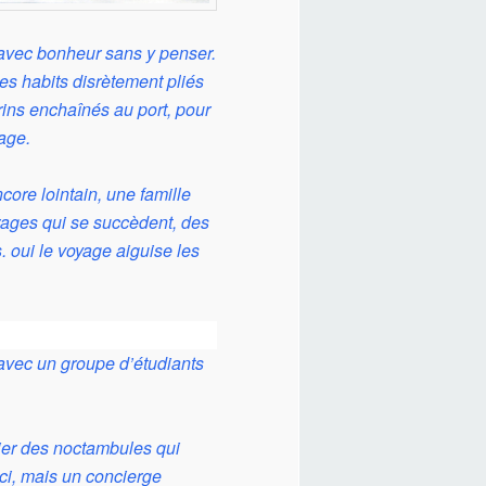
t avec bonheur sans y penser.
les habits disrètement pliés
rins enchaînés au port, pour
age.
ore lointain, une famille
rages qui se succèdent, des
 oui le voyage aiguise les
 avec un groupe d’étudiants
tier des noctambules qui
ci, mais un concierge